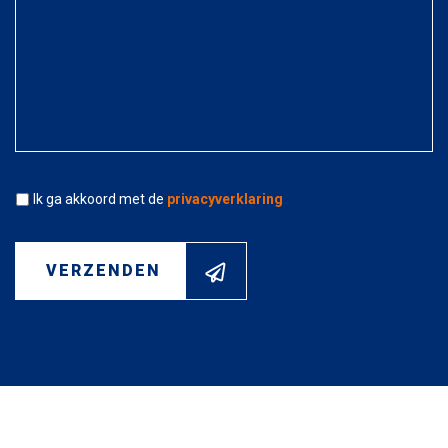
testen...
Akkoord
*
Ik ga akkoord met de
privacyverklaring
VERZENDEN
WAAR BENT U NAAR OP
ZOEK?