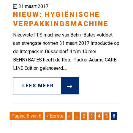
31 maart 2017
NIEUW: HYGIËNISCHE
VERPAKKINGSMACHINE
Nieuwste FFS machine van Behn+Bates voldoet
aan strengste normen 31 maart 2017 Introductie op
de Interpack in Düsseldorf 4 t/m 10 mei
BEHN+BATES heeft de Roto-Packer Adams CARE-
LINE Edition gelanceerd,…
LEES MEER
Pagina 6 van 6
« Eerste
«
...
6
2
3
4
5