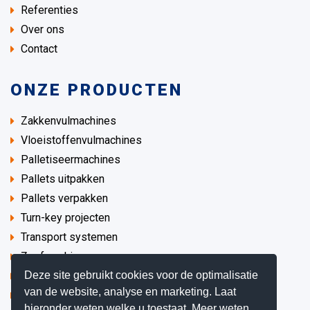
Referenties
Over ons
Contact
ONZE PRODUCTEN
Zakkenvulmachines
Vloeistoffenvulmachines
Palletiseermachines
Pallets uitpakken
Pallets verpakken
Turn-key projecten
Transport systemen
Zeefmachines
Deze site gebruikt cookies voor de optimalisatie
Procesapparatuur
van de website, analyse en marketing. Laat
Demo / Gebruikte machines
hieronder weten welke u toestaat. Meer weten